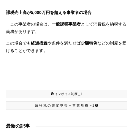
課税売上高が5,000万円を超える事業者の場合
この事業者の場合は、
一般課税事業者
として消費税を納税する
義務があります。
この場合でも
経過措置
や条件を満たせば
少額特例
などの制度を受
けることができます。
インボイス制度＿1
所 得 税 の 確 定 申 告 － 事 業 所 得 －1
最新の記事