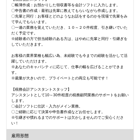
〇帳簿作成：お預かりした領収書等を会計ソフトに入力します。
〇申告書の作成：最初は先輩に教えてもらいながら作成します。
〇先輩と同行：お客様とどのようなお話をするのかを現場で先輩をみ
て学んでもらいます。
〇一連の業務を覚えていただき、１０～２０件程度、引き継いでいた
だく予定です。
※経験者の方で担当経験のある方は、はやめに先輩と同行・引継ぎを
していただきます。
お客様の業界業種も幅広い為、未経験でも今までの経験を活かして活
躍していただけます。
※あなたのキャパシティに応じて、仕事の幅を広げることができま
す。
※裁量が大きいので、プライベートとの両立も可能です！
【税務会計アシスタントスタッフ】
アシスタントとして10～30件程度の税務顧問業務のサポートをお願い
します。
〇会計ソフトに仕訳・入力がメイン業務。
〇ご経験に応じて決算や申告書作成などお任せします。
※引継ぎや慣れるまでのサポートは欠かしませんのでご安心くださ
い！
雇用形態