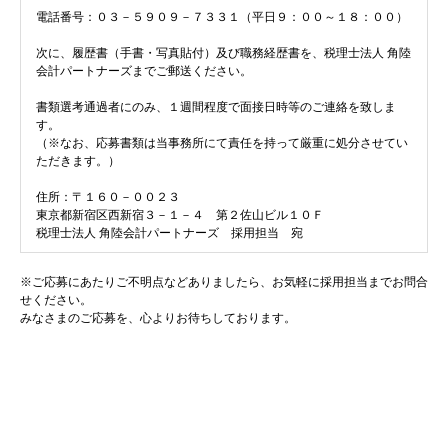
電話番号：０３－５９０９－７３３１（平日９：００～１８：００）
次に、履歴書（手書・写真貼付）及び職務経歴書を、税理士法人 角陸
会計パートナーズまでご郵送ください。
書類選考通過者にのみ、１週間程度で面接日時等のご連絡を致しま
す。
（※なお、応募書類は当事務所にて責任を持って厳重に処分させてい
ただきます。）
住所：〒１６０－００２３
東京都新宿区西新宿３－１－４ 第２佐山ビル１０Ｆ
税理士法人 角陸会計パートナーズ 採用担当 宛
※ご応募にあたりご不明点などありましたら、お気軽に採用担当までお問合
せください。
みなさまのご応募を、心よりお待ちしております。