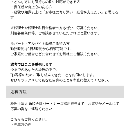
・どんな方にも気持ちの良い対応ができる方
・責任感や向上心のある方
・経験や知識以上に「お客様に寄り添い、経営を支えたい」と思える
方
※税理士や税理士科目合格者の方もぜひご応募ください。
別途各種条件等、ご相談させていただければと思います。
※パート・アルバイト勤務ご希望の方
勤務時間は1日3時間から相談可能です。
ご家庭のご都合などに合わせてお気軽にご相談ください。
選考ではここを重視します！
今までのあなたの経験の中で、
“お客様のために”取り組んできたことをお伺いします。
ぜひリラックスしてあなた自身のことを率直に教えてください。
応募方法
税理士法人 角陸会計パートナーズ採用担当まで、お電話かメールにて
応募の旨をご連絡ください。
こちらもご覧ください。
・
先輩方の声