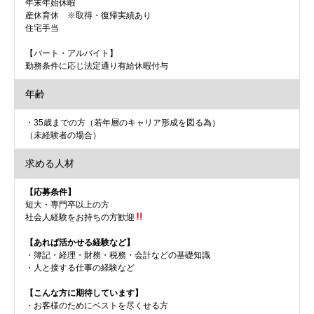
年末年始休暇
産休育休 ※取得・復帰実績あり
住宅手当
【パート・アルバイト】
勤務条件に応じ法定通り有給休暇付与
年齢
・35歳までの方（若年層のキャリア形成を図る為）
（未経験者の場合）
求める人材
【応募条件】
短大・専門卒以上の方
社会人経験をお持ちの方歓迎
【あれば活かせる経験など】
・簿記・経理・財務・税務・会計などの基礎知識
・人と接する仕事の経験など
【こんな方に期待しています】
・お客様のためにベストを尽くせる方