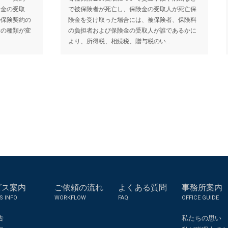
険金の受取
で被保険者が死亡し、保険金の受取人が死亡保
の保険契約の
険金を受け取った場合には、被保険者、保険料
金の種類が変
の負担者および保険金の受取人が誰であるかに
より、所得税、相続税、贈与税のい...
ビス案内
ご依頼の流れ
よくある質問
事務所案内
S INFO
WORKFLOW
FAQ
OFFICE GUIDE
告
私たちの思い