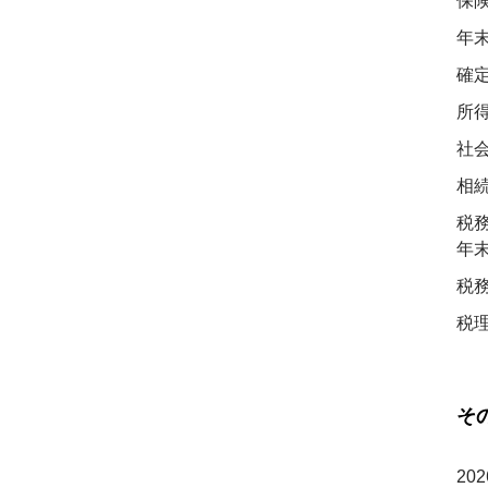
保
年
確
所
社
相
税
年
税
税
そ
202