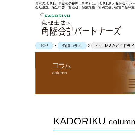
東京の税理士、東京都の税理士事務所は、税理士法人 角陸会計パ
会社設立、確定申告、相続税、起業支援、節税に強い経営革新等支
TOP
角陸コラム
中小 M＆Aガイドラ
お気軽にお電話
平日（月〜金）9：00〜18
KADORIKU
↓ メールでのお問い合わ
colum
info@kadoriku.com