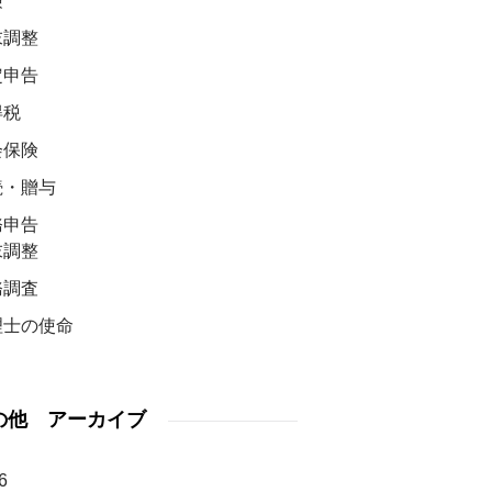
険
末調整
定申告
得税
会保険
続・贈与
務申告
末調整
務調査
理士の使命
の他 アーカイブ
6