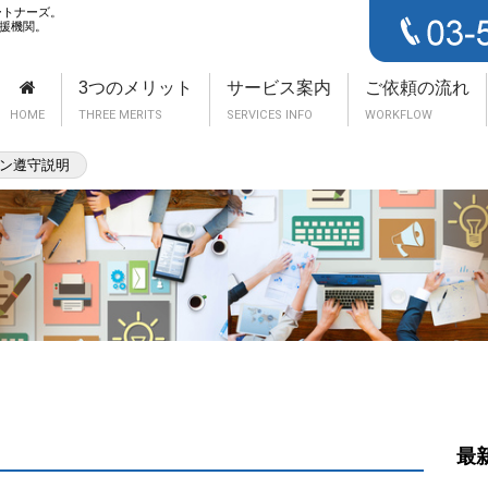
ートナーズ。
援機関。
3つのメリット
サービス案内
ご依頼の流れ
HOME
THREE MERITS
SERVICES INFO
WORKFLOW
イン遵守説明
ください！
：00
せはこちら
n
最