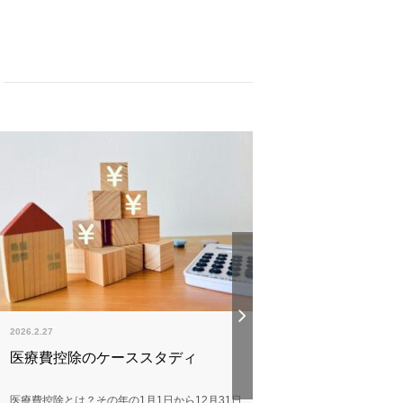
2026.2.27
2025.12.22
医療費控除のケーススタディ
令和7年度 税
医療費控除とは？その年の1月1日から12月31日
令和7年度 税制改