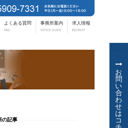
よくある質問
事務所案内
求人情報
FAQ
OFFICE GUIDE
RECRUIT
お
問
い
合
わ
せ
は
コ
新の記事
チ