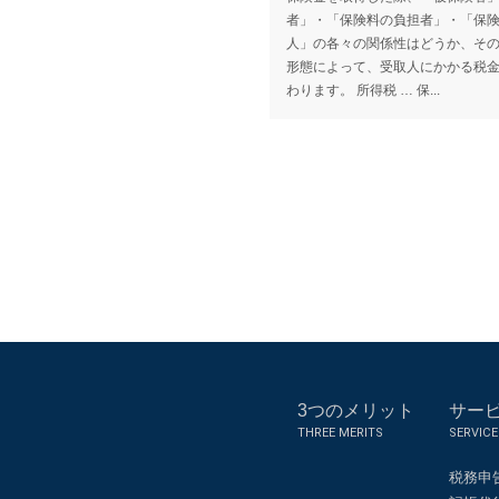
者」・「保険料の負担者」・「保
人」の各々の関係性はどうか、そ
形態によって、受取人にかかる税
わります。 所得税 … 保...
3つのメリット
サー
THREE MERITS
SERVICE
税務申