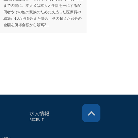
までの間に、本人又は本人と生計を一にする配
上げ合計所得金額が2
偶者やその他の親族のために支払った医療費の
て、基礎控除額が48
総額が10万円を超えた場合、その超えた部分の
られました。なお低
金額を所得金額から最高2...
和7年～8年の2年間..
求人情報
RECRUIT