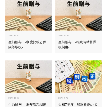
2025.10.27
2025.10.27
生前贈与 -制度比較と保
生前贈与 -相続時精算課
険等取扱-
税制度-
2025.10.27
2025.7.27
生前贈与 -暦年課税制度-
令和7年度 税制改正のポ