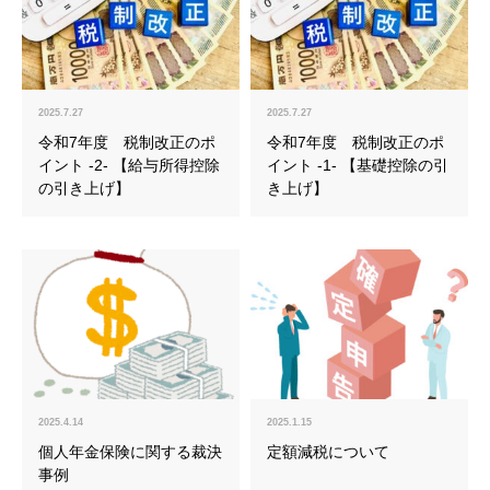
2025.7.27
2025.7.27
令和7年度 税制改正のポ
令和7年度 税制改正のポ
イント -2- 【給与所得控除
イント -1- 【基礎控除の引
の引き上げ】
き上げ】
2025.4.14
2025.1.15
個人年金保険に関する裁決
定額減税について
事例