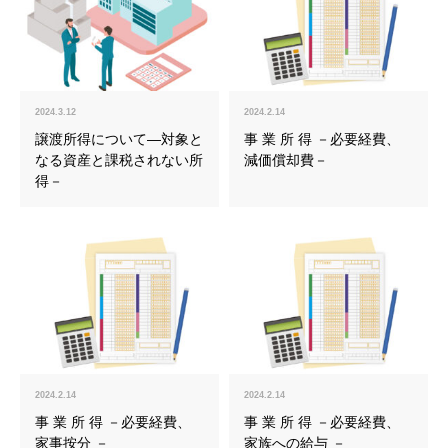
2024.3.12
2024.2.14
譲渡所得について―対象と
事 業 所 得 －必要経費、
なる資産と課税されない所
減価償却費－
得－
2024.2.14
2024.2.14
事 業 所 得 －必要経費、
事 業 所 得 －必要経費、
家事按分 －
家族への給与 －