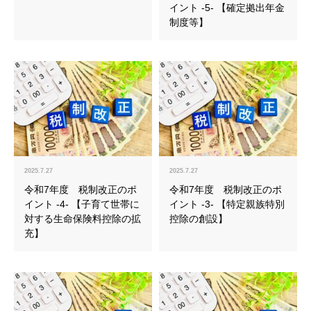
イント -5- 【確定拠出年金
制度等】
2025.7.27
2025.7.27
令和7年度 税制改正のポ
令和7年度 税制改正のポ
イント -4- 【子育て世帯に
イント -3- 【特定親族特別
対する生命保険料控除の拡
控除の創設】
充】